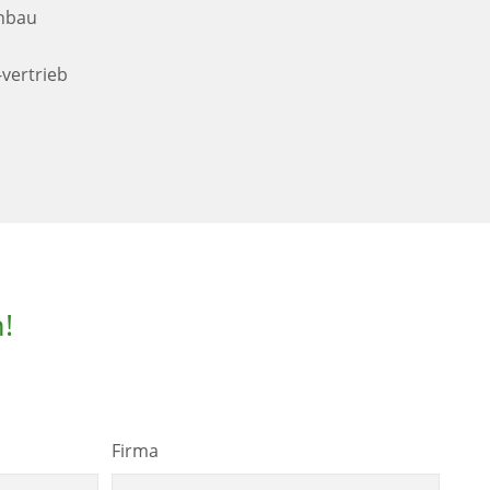
enbau
vertrieb
!
Firma